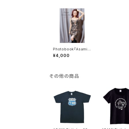
Photobook『Asami
Christmas Live 202
¥4,000
4』
その他の商品