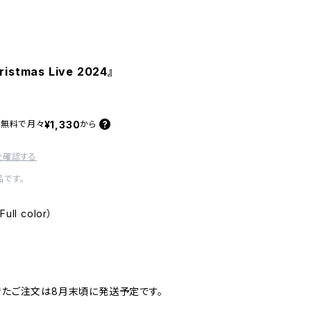
istmas Live 2024』
¥1,330
料無料で
月々
から
を確認する
です。
ull color）
きたご注文は8月末頃に発送予定です。