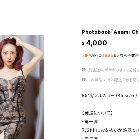
Photobook『Asami Chr
4,000
¥
なら
手数
別途送料がかかります。
送料
この商品は海外配送できる商品
B5判/フルカラー（B5 size / F
【発送について】
・第一弾
7/21中にお支払いが確認で
・第二弾