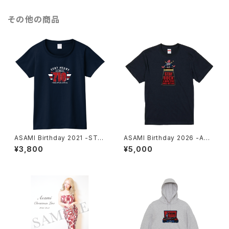
その他の商品
ASAMI Birthday 2021 -STA
ASAMI Birthday 2026 -AMP
Y HEAVY- T-shirt Navy WO
- T-shirt Navy MEN
¥3,800
¥5,000
MEN