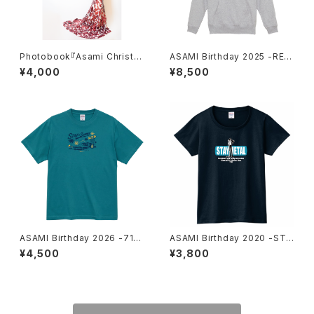
Photobook『Asami Christm
ASAMI Birthday 2025 -REC
as Live 2025』
ORD- Hoodie Ash UNISEX
¥4,000
¥8,500
ASAMI Birthday 2026 -710-
ASAMI Birthday 2020 -STA
T-shirt Hazy Green MEN
Y METAL- T-shirt Navy WO
¥4,500
¥3,800
MEN