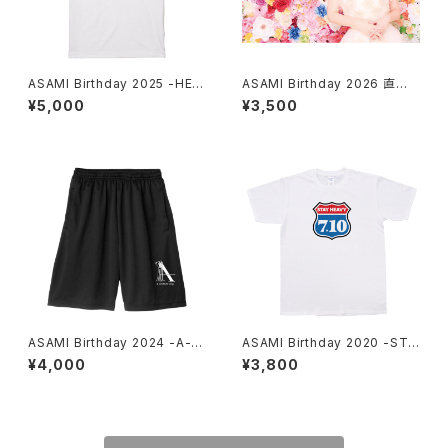
ASAMI Birthday 2025 -HEA
ASAMI Birthday 2026 直筆
DPHONES- T-shirt White
サイン入り 卓上カレンダー『AS
¥5,000
¥3,500
MEN
AMI Birthday Anniversary C
alendar』2026年9月～2027
年8月
ASAMI Birthday 2024 -A- D
ASAMI Birthday 2020 -STA
ry Shorts BLACK MEN
Y HEAVY- T-shirt White ME
¥4,000
¥3,800
N