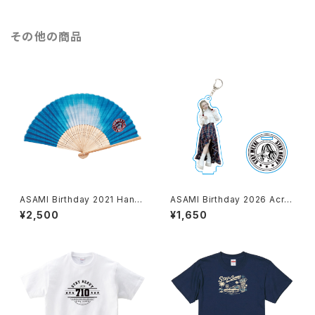
その他の商品
ASAMI Birthday 2021 Hand
ASAMI Birthday 2026 Acryli
Fan
c Stand Keychain Check
¥2,500
¥1,650