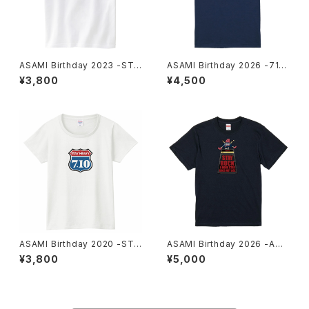
ASAMI Birthday 2023 -STA
ASAMI Birthday 2026 -710-
Y HEAVY- T-shirt White ME
T-shirt Indigo MEN
¥3,800
¥4,500
N
ASAMI Birthday 2020 -STA
ASAMI Birthday 2026 -AMP
Y HEAVY- T-shirt White W
- T-shirt Navy MEN
¥3,800
¥5,000
OMEN