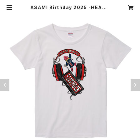
ASAMI Birthday 2025 -HEADP
HONES- T-shirt White WOME
N | Asami Official Store