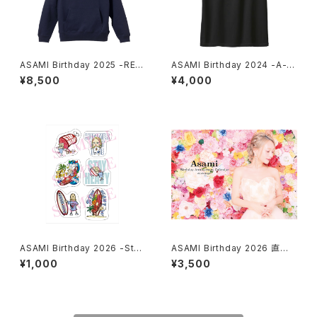
ASAMI Birthday 2025 -REC
ASAMI Birthday 2024 -A- D
ORD- Hoodie Navy UNISE
ry T-shirt BLACK MEN
¥8,500
¥4,000
X
ASAMI Birthday 2026 -Stay
ASAMI Birthday 2026 直筆
Heavy- Stickers
サイン入り 卓上カレンダー『AS
¥1,000
¥3,500
AMI Birthday Anniversary C
alendar』2026年9月～2027
年8月