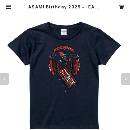
ASAMI Birthday 2025 -HEADP
HONES- T-shirt Navy WOMEN
| Asami Official Store